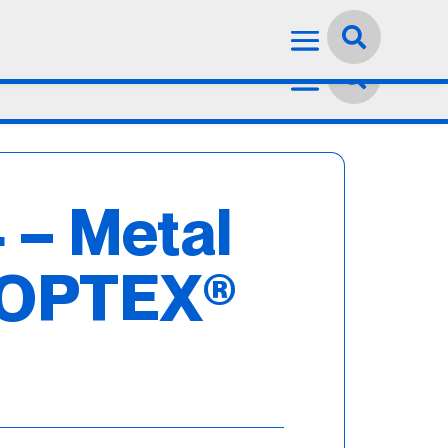
Idioma:
Español


 – Metal
 OPTEX®