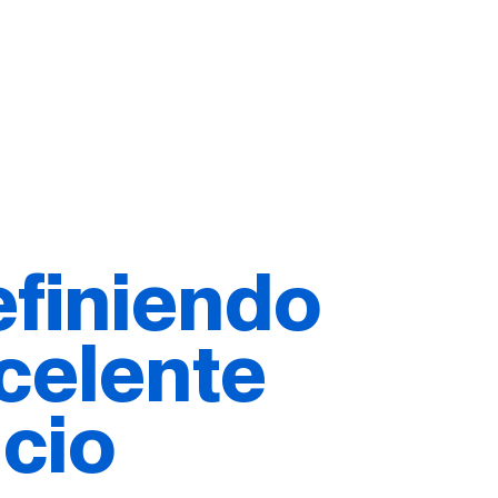
finiendo
xcelente
icio