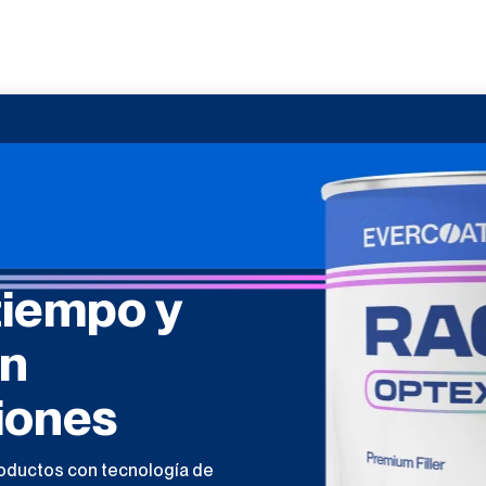
tiempo y
en
iones
roductos con tecnología de