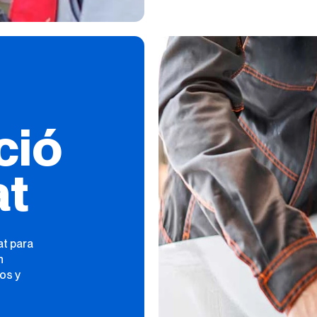
ció
at
at para
n
os y