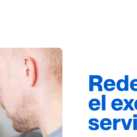
Rede
el e
serv