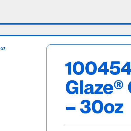
100454
Glaze®
– 30oz