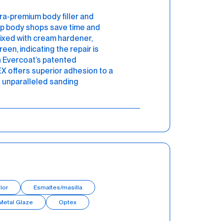
ra-premium body filler and
lp body shops save time and
ixed with cream hardener,
en, indicating the repair is
h Evercoat’s patented
offers superior adhesion to a
 unparalleled sanding
lor
Esmaltes/masilla
Metal Glaze
Optex