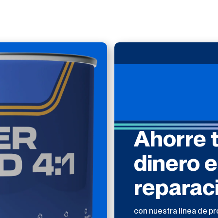
Ahorre 
dinero 
reparac
con nuestra línea de p