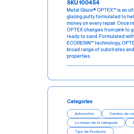
SKU 100454
Metal Glaze® OPTEX™ is an ult
glazing putty formulated to he
money on every repair. Once m
OPTEX changes from pink to gre
ready to sand. Formulated wit
ECORESIN™ technology, OPTEX 
broad range of substrates and
properties.
Categories
Automotriz
Cambio de co
Lo mejor de la categoría
Tipo de Producto