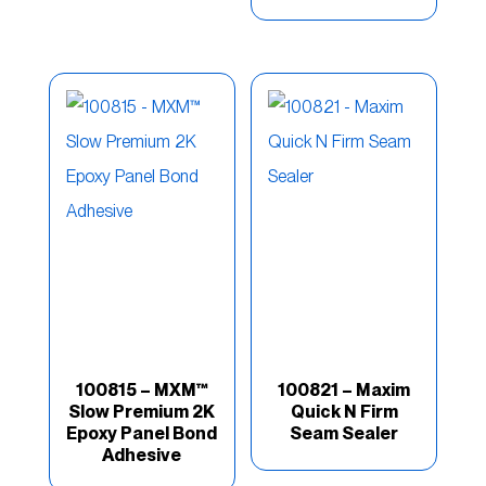
Light Speed
(4)
Lite Weight
(8)
Lo mejor de la categoría
(11)
Marca
(10)
Marino
(49)
Metal Glaze
(3)
Optex
(9)
Poly-Flex
(1)
Premium
(11)
100815 – MXM™
100821 – Maxim
Slow Premium 2K
Quick N Firm
Epoxy Panel Bond
Seam Sealer
Product Type
(2)
Adhesive
Productos Especiales
(14)