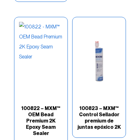
Rage
(13)
Reinforced
(11)
Rellenador de carrocería
(42)
Rellenadores
reforzados/especiales
(11)
Reparación Comercial
(9)
Resinas de fibra de vidrio
(14)
100822 – MXM™
100823 – MXM™
Soluciones
(6)
OEM Bead
Control Sellador
Premium 2K
premium de
Super Build
(2)
Epoxy Seam
juntas epóxico 2K
Sealer
Tipo de Producto
(136)