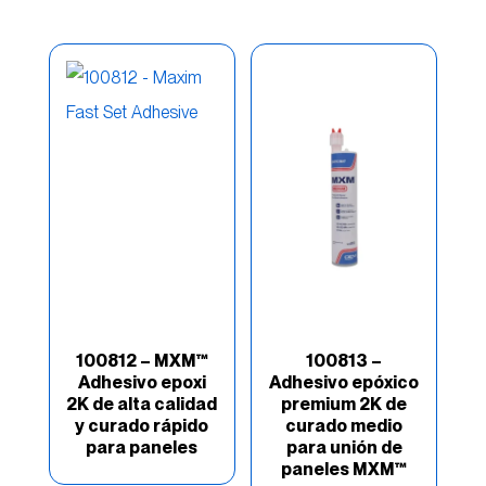
Edge
(19)
Enmascarado/Láminas
(5)
Esmaltes/masilla
(18)
Extended Work Time
(3)
Hardware
(6)
Imprimaciones/Capa
Transparentes
(24)
Industria
(55)
100812 – MXM™
100813 –
Adhesivo epoxi
Adhesivo epóxico
Intermediate
(7)
2K de alta calidad
premium 2K de
y curado rápido
curado medio
Kits de reparación
(5)
para paneles
para unión de
paneles MXM™