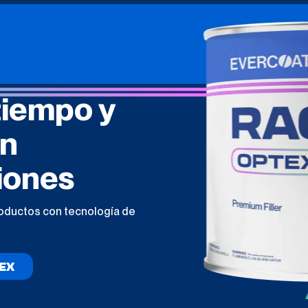
tiempo y
en
iones
roductos con tecnología de
EX