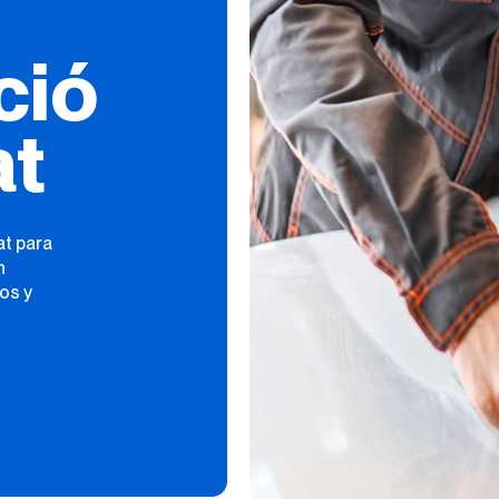
ció
at
at para
n
os y