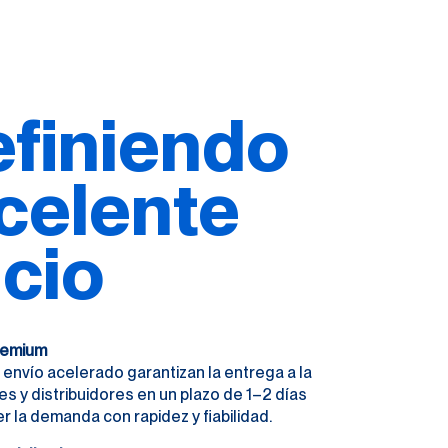
finiendo
xcelente
icio
Premium
el envío acelerado garantizan la entrega a la
es y distribuidores en un plazo de 1–2 días
er la demanda con rapidez y fiabilidad.