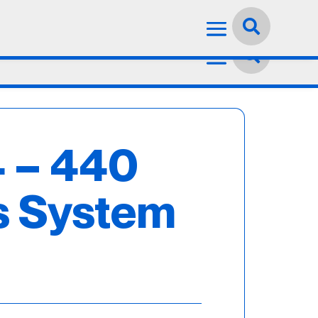
Idioma:
Español


 – 440
s System