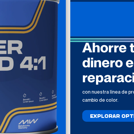
Ahorre 
dinero 
reparac
con nuestra línea de p
cambio de color.
EXPLORAR OPT