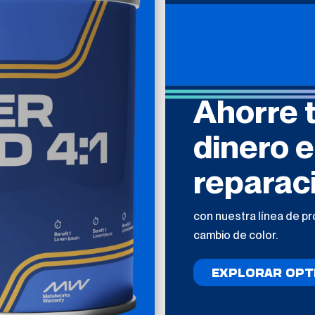
Ahorre 
dinero 
reparac
con nuestra línea de p
cambio de color.
EXPLORAR OPT