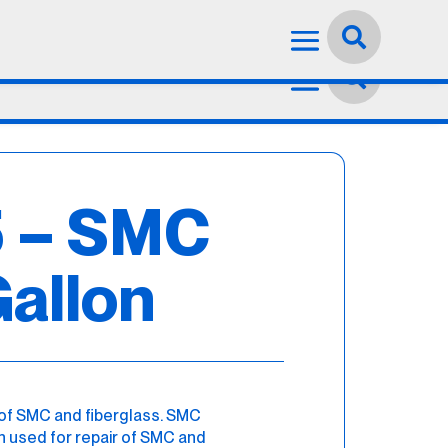
Idioma:
Español


 – SMC
Gallon
 of SMC and fiberglass. SMC
in used for repair of SMC and