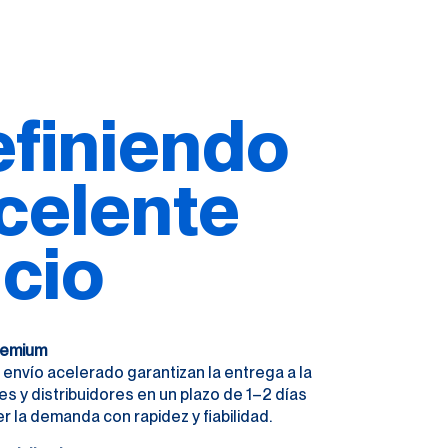
finiendo
xcelente
icio
Premium
el envío acelerado garantizan la entrega a la
es y distribuidores en un plazo de 1–2 días
er la demanda con rapidez y fiabilidad.