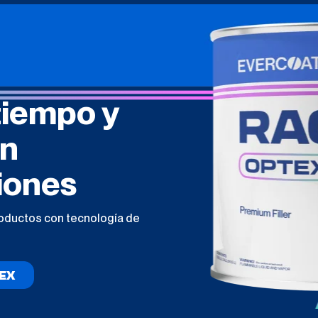
tiempo y
en
iones
roductos con tecnología de
EX