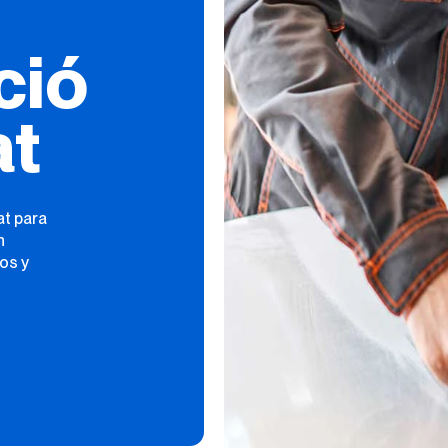
ció
at
at para
n
os y