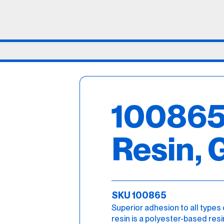
100865
Resin, 
SKU 100865
Superior adhesion to all types
resin is a polyester-based res