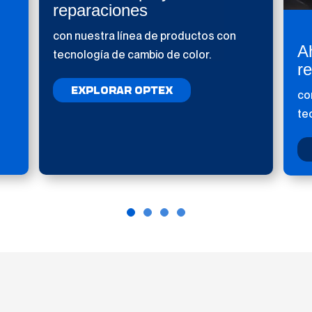
reparaciones
con nuestra línea de productos con
A
tecnología de cambio de color.
r
EXPLORAR OPTEX
co
te