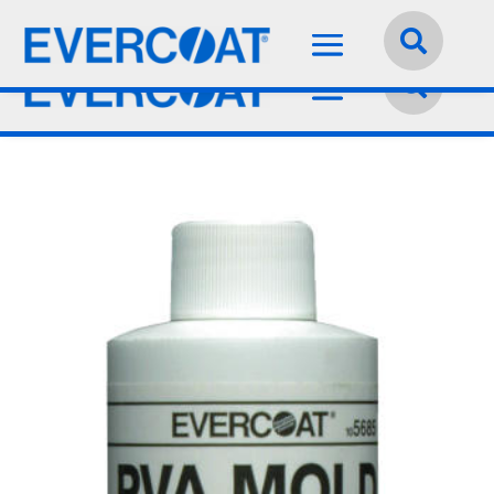
Idioma:
Español

