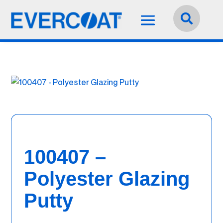
Idioma:
Español


100407 –
Polyester Glazing
Putty