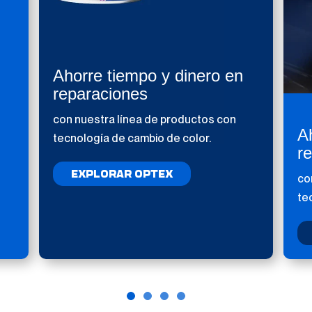
Ahorre tiempo y dinero en
reparaciones
con nuestra línea de productos con
A
tecnología de cambio de color.
r
EXPLORAR OPTEX
co
te