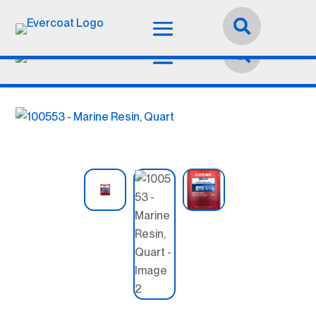
Idioma:
Español

