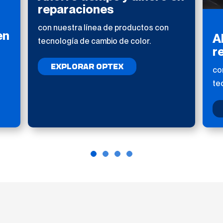
reparaciones
con nuestra línea de productos con
en
A
tecnología de cambio de color.
r
EXPLORAR OPTEX
co
te