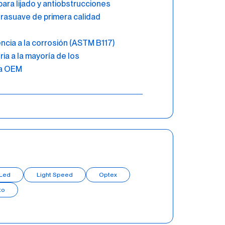
 para lijado y antiobstrucciones
ltrasuave de primera calidad
ncia a la corrosión (ASTM B117)
ria a la mayoría de los
ra OEM
Led
Light Speed
Optex
to