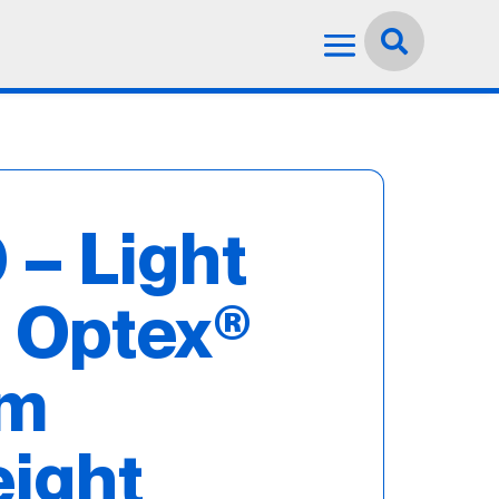
Idioma:
Español


– Light
 Optex®
um
eight