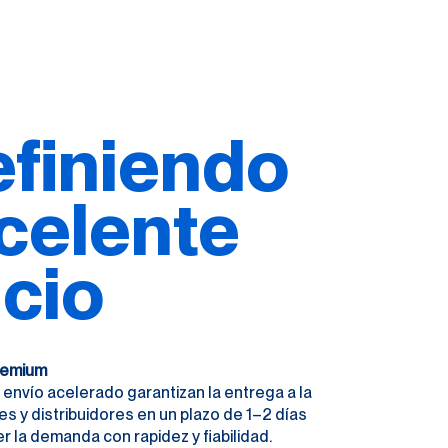
finiendo
xcelente
icio
Premium
el envío acelerado garantizan la entrega a la
es y distribuidores en un plazo de 1–2 días
er la demanda con rapidez y fiabilidad.