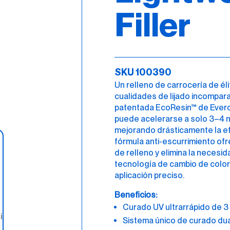
Filler
SKU 100390
Un relleno de carrocería de él
cualidades de lijado incompara
patentada EcoResin™ de Everc
puede acelerarse a solo 3–4 m
mejorando drásticamente la efi
fórmula anti-escurrimiento o
de relleno y elimina la necesi
tecnología de cambio de colo
aplicación preciso.
Beneficios:
Curado UV ultrarrápido de 3
Sistema único de curado dua