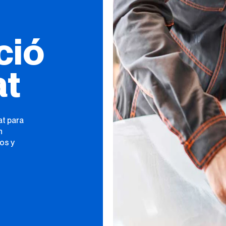
ció
at
at para
n
os y