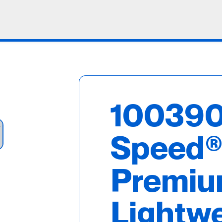
100390 
Speed®
Premi
Lightw