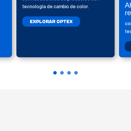
A
tecnología de cambio de color.
r
EXPLORAR OPTEX
co
te