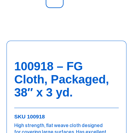
100918 – FG
Cloth, Packaged,
38″ x 3 yd.
SKU 100918
High strength, flat weave cloth designed
for covering large surfaces. Has excellent