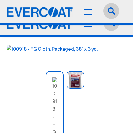
Idioma:
Español

