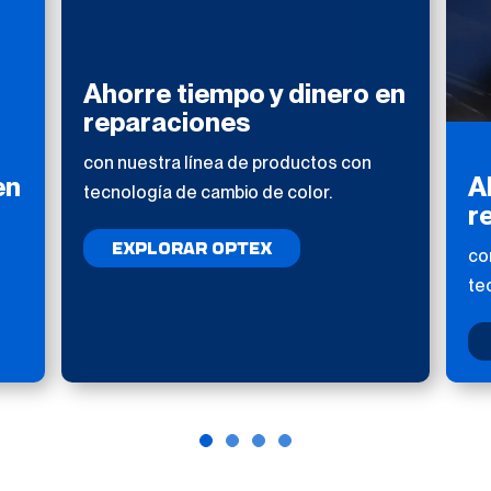
Ahorre tiempo y dinero en
reparaciones
con nuestra línea de productos con
en
A
tecnología de cambio de color.
r
EXPLORAR OPTEX
co
te