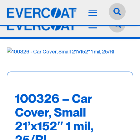
Idioma:
Español


100326 – Car
Cover, Small
21’x152″ 1 mil,
25/Rl