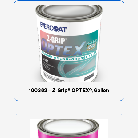
Adhesivos/Selladores
(22)
Aerosoles
(4)
Automotriz
(13)
Better
(1)
Cambio de color
(8)
Comercial
(8)
100382 – Z-Grip® OPTEX®, Gallon
Convencional
(12)
Curado Led
(3)
Edge
(19)
Enmascarado/Láminas
(5)