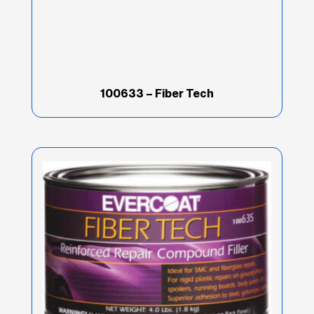
Lo mejor de la categoría
(11)
Marca
(10)
Marino
(49)
100633 – Fiber Tech
Metal Glaze
(3)
Optex
(9)
Poly-Flex
(1)
Premium
(11)
Product Type
(2)
Productos Especiales
(14)
Rage
(13)