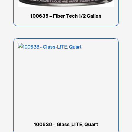
Reinforced
(11)
100635 – Fiber Tech 1/2 Gallon
Rellenador de carrocería
(42)
Rellenadores
reforzados/especiales
(11)
Reparación Comercial
(9)
Resinas de fibra de vidrio
(14)
Soluciones
(6)
Super Build
(2)
Tipo de Producto
(136)
100638 – Glass-LITE, Quart
Z Grip
(7)