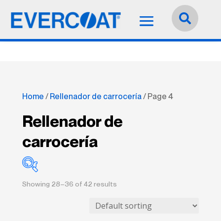
Idioma:
Español


Home
/
Rellenador de carrocería
/ Page 4
Rellenador de
carrocería
Showing 28–36 of 42 results
Accesorios
(46)