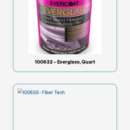
Esmaltes/masilla
(18)
Extended Work Time
(3)
Hardware
(6)
Imprimaciones/Capa
Transparentes
(24)
100632 – Everglass, Quart
Industria
(55)
Intermediate
(7)
Kits de reparación
(5)
Light Speed
(4)
Lite Weight
(8)