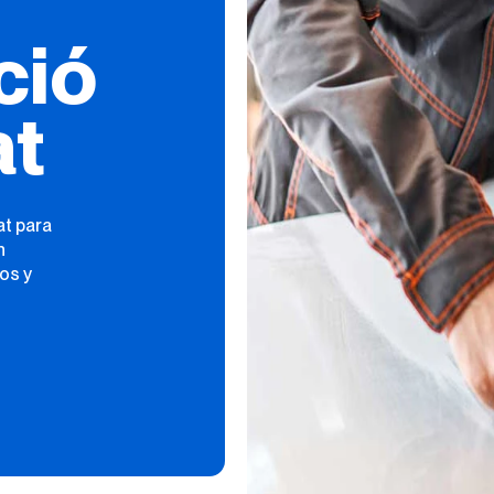
ció
at
at para
n
os y