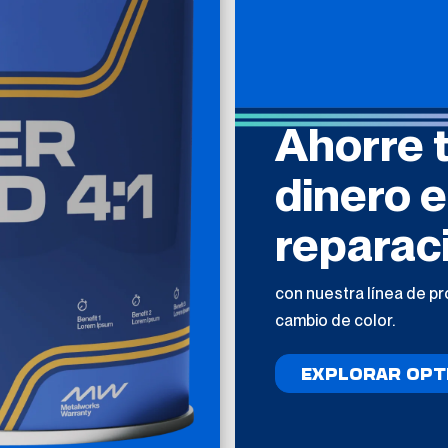
Ahorre 
dinero 
reparac
con nuestra línea de p
cambio de color.
EXPLORAR OPT