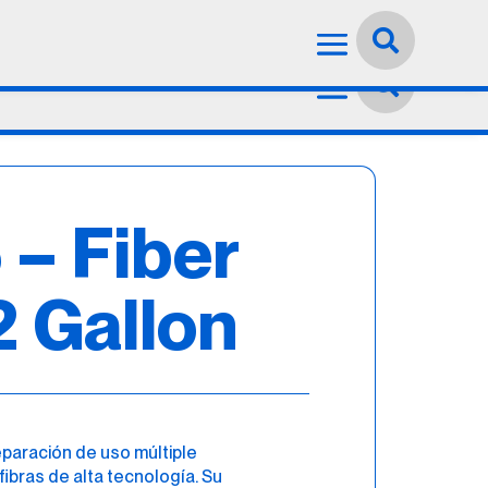
Idioma:
Español


– Fiber
2 Gallon
paración de uso múltiple
fibras de alta tecnología. Su