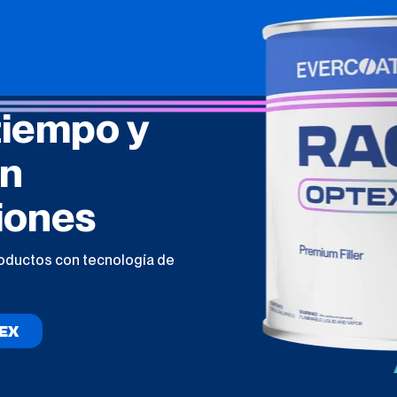
tiempo y
en
iones
roductos con tecnología de
EX