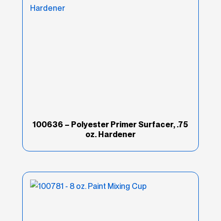
Aerosoles
(4)
Automotriz
(13)
Better
(1)
Cambio de color
(8)
Comercial
(8)
100636 – Polyester Primer Surfacer, .75
Convencional
(12)
oz. Hardener
Curado Led
(3)
Edge
(19)
Enmascarado/Láminas
(5)
Esmaltes/masilla
(18)