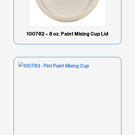
Marca
(10)
Marino
(49)
100782 – 8 oz. Paint Mixing Cup Lid
Metal Glaze
(3)
Optex
(9)
Poly-Flex
(1)
Premium
(11)
Product Type
(2)
Productos Especiales
(14)
Rage
(13)
Reinforced
(11)