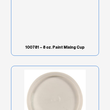
Extended Work Time
(3)
Hardware
(6)
Imprimaciones/Capa
Transparentes
(24)
100781 – 8 oz. Paint Mixing Cup
Industria
(55)
Intermediate
(7)
Kits de reparación
(5)
Light Speed
(4)
Lite Weight
(8)
Lo mejor de la categoría
(11)