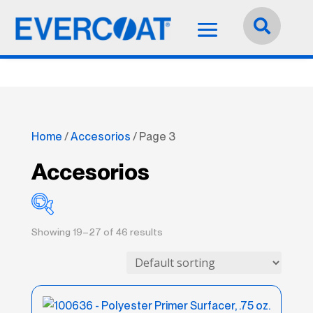
Idioma:
Español


Home
/
Accesorios
/ Page 3
Accesorios
Showing 19–27 of 46 results
Accesorios
(46)
Adhesivos/Selladores
(22)