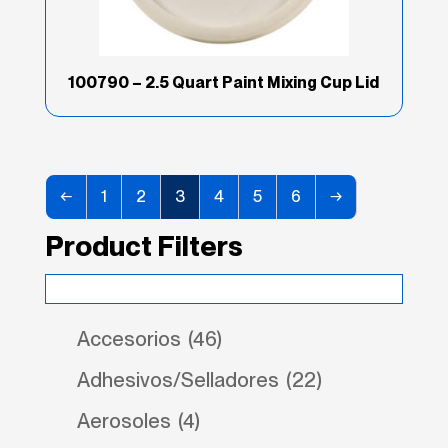
100790 – 2.5 Quart Paint Mixing Cup Lid
←
1
2
3
4
5
6
→
Product Filters
Accesorios
(46)
Adhesivos/Selladores
(22)
Aerosoles
(4)