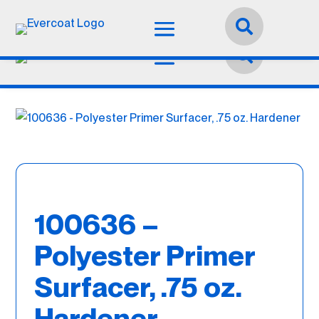
Idioma:
Español


100636 –
Polyester Primer
Surfacer, .75 oz.
Hardener