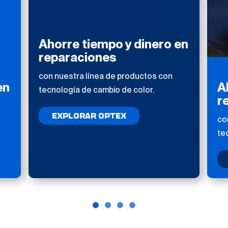
Ahorre tiempo y dinero en
reparaciones
con nuestra línea de productos con
en
A
tecnología de cambio de color.
r
EXPLORAR OPTEX
co
te