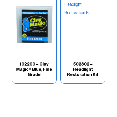
Lo mejor de la categoría
(11)
Marca
(10)
Marino
(49)
Metal Glaze
(3)
Optex
(9)
102200 – Clay
502802 –
Poly-Flex
(1)
Magic® Blue, Fine
Headlight
Grade
Restoration Kit
Premium
(11)
Product Type
(2)
Productos Especiales
(14)
Rage
(13)