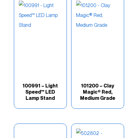
Esmaltes/masilla
(18)
Extended Work Time
(3)
Hardware
(6)
Imprimaciones/Capa
Transparentes
(24)
Industria
(55)
100991 – Light
101200 – Clay
Speed™ LED
Magic® Red,
Intermediate
(7)
Lamp Stand
Medium Grade
Kits de reparación
(5)
Light Speed
(4)
Lite Weight
(8)