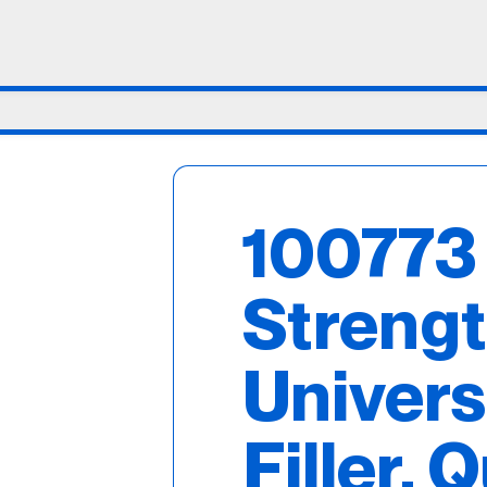
100773
Streng
Univers
Filler, 