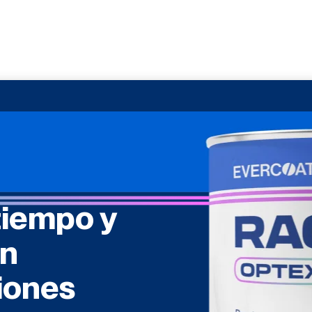
tiempo y
en
iones