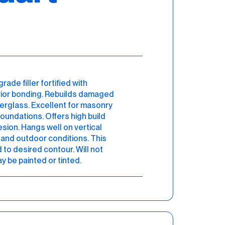
ade filler fortified with
erior bonding. Rebuilds damaged
erglass. Excellent for masonry
oundations. Offers high build
esion. Hangs well on vertical
tand outdoor conditions. This
 to desired contour. Will not
y be painted or tinted.