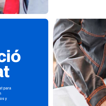
ció
at
at para
n
os y