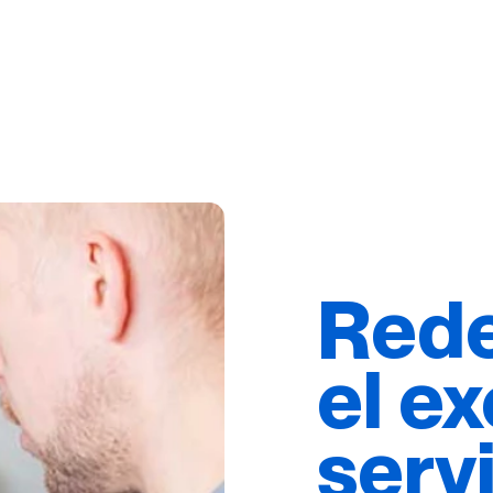
Rede
el e
serv