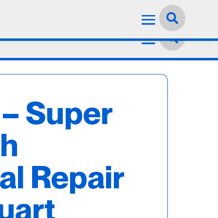
Idioma:
Español


 – Super
th
al Repair
Quart