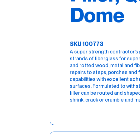
Dome
SKU 100773
A super strength contractor’s gr
strands of fiberglass for sup
and rotted wood, metal and fib
repairs to steps, porches and f
capabilities with excellent adh
surfaces. Formulated to withs
filler can be routed and shaped
shrink, crack or crumble and ma