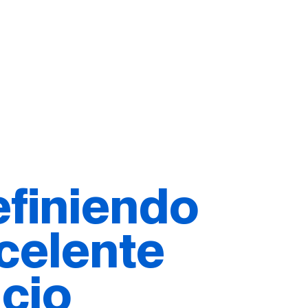
finiendo
xcelente
icio