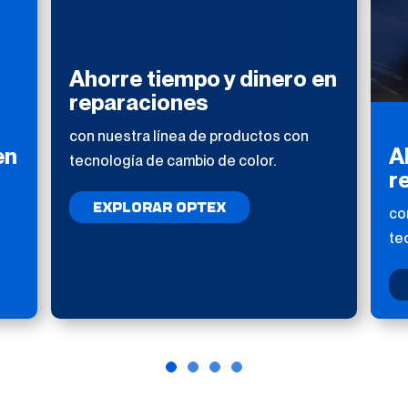
Ahorre tiempo y dinero en
reparaciones
con nuestra línea de productos con
en
A
tecnología de cambio de color.
r
EXPLORAR OPTEX
co
te