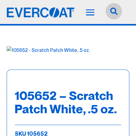
Idioma:
Español


105652 – Scratch
Patch White, .5 oz.
SKU 105652