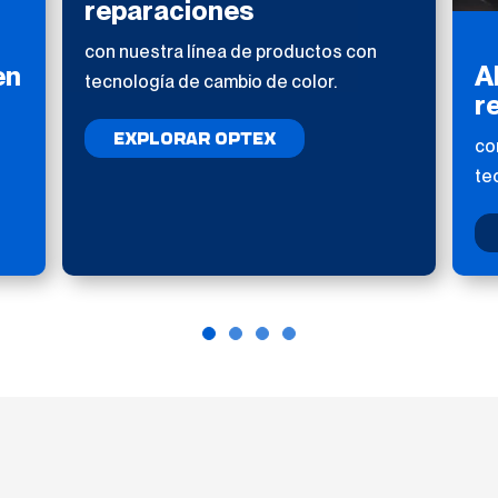
reparaciones
con nuestra línea de productos con
en
A
tecnología de cambio de color.
r
EXPLORAR OPTEX
co
te