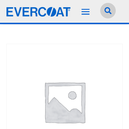
Idioma:
Español

