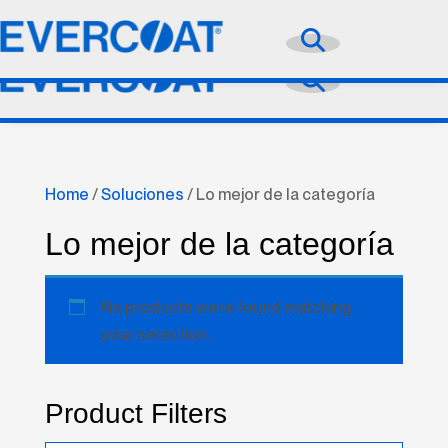
Idioma:
Español


Search
for:
Search
for:
Home
/
Soluciones
/ Lo mejor de la categoría
Lo mejor de la categoría
No products were found matching
your selection.
Product Filters